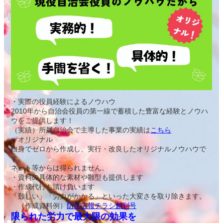
・実際の役員経験によるノウハウ
2010年から自治会役員の第一線で蓄積した豊富な経験とノウハ
ウをご提供します！
（実績）所属自治会で主導した事業の実績は
こちら
・オリジナル
自身でゼロから作成し、実行・改良したオリジナルノウハウで
す。
ネット等からは得られません。
・資料の具体的な素材や雛型も提供します
・作成代行も請け負います
「難しい」「労力がかかる」といった大変さを取り除きます。
（作成資料例）
防災広報チラシ創刊号
限られた労力で最大限の効果を