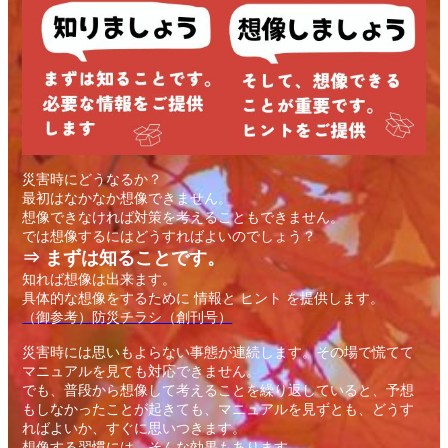
災害時にどうなるか？
最初はなかなか想像できません。
想像できなければ対策を考えることもできません。
では想像するにはどうすればよいのでしょう？
⇒ まずは知ることです。
知れば想像は出来ます。
具体的な想像をするために 情報と ヒント を提供します。
（御参考）防災チラシ（創刊号）
災害時には思いもよらない事態が連続します。その場で慌てて
マニュアルを見ても対応できません。
でも、普段から想像して考えることを繰り返していると、予想
もしなかったことが起きても、マニュアルを見ずとも、どうす
ればよいか、すぐに思いつきます。
想像する習慣には、そんな効果もあります。