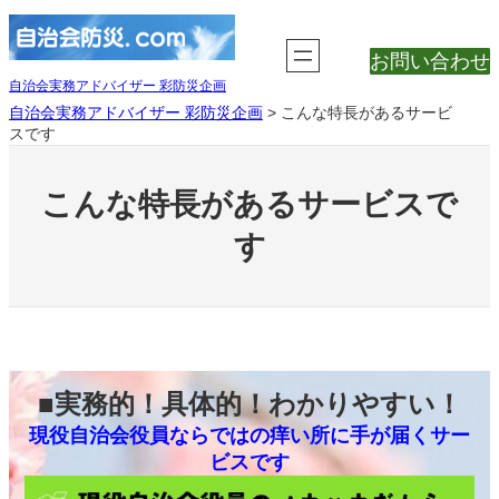
内
容
お問い合わせ
を
ス
自治会実務アドバイザー 彩防災企画
キ
自治会実務アドバイザー 彩防災企画
>
こんな特長があるサービ
ッ
スです
プ
こんな特長があるサービスで
す
■実務的！具体的！わかりやすい！
現役自治会役員ならではの痒い所に手が届くサー
ビスです