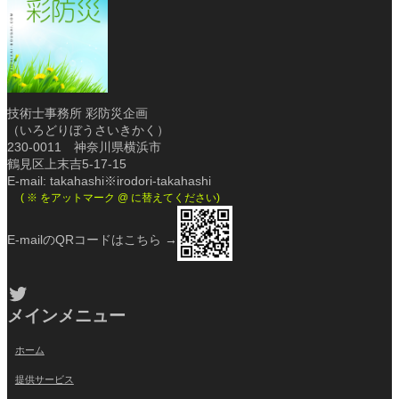
技術士事務所 彩防災企画
（いろどりぼうさいきかく）
230-0011 神奈川県横浜市
鶴見区上末吉5-17-15
E-mail: takahashi※irodori-takahashi
( ※ をアットマーク @ に替えてください)
E-mailのQRコードはこちら →
Twitter
メインメニュー
ホーム
提供サービス