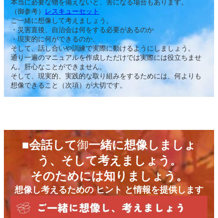
本当に必要な物を備えないと、害になる場合もあります。
（御参考）
レスキューセット
ご一緒に想像して考えましょう。
・災害直後、自治会は何をする必要があるのか
・現実的に何ができるのか、
そして、話し合いや訓練で実際に動けるようにしましょう。
通り一遍のマニュアルを作成しただけでは実際には役立ちませ
ん。肝心なことができません。
そして、現実的、実践的な取り組みをするためには、何よりも
想像できること（次項）が大切です。
■会話して
御
一緒に想像しましょ
う、そして考えましょう
。
そのためには知りましょう。
想像し考えるための ヒント
と
情報
を提供します