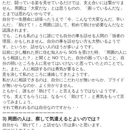
ただ、闘っている姿を見せているだけでは、支え合いには繋がりま
せん。周囲は「大変だな」とは思うものの、「困っているんだな」
とまでは思わないからです。
自分で一生懸命に頑張ったうえで「今、こんなで大変なんだ、辛い
んだ」「助けて！」と周囲に話して、初めて助けが必要なんだなと
認識されます。
でも、これも私のように誰にでも自分の事を話せる人間の「強者の
理屈」かもしれません。自分の事を話せない方も大勢いるようで
す。というか、話せない人のほうが多いようです。
以前に少し離れた所に住む知人から SOS を受けた時、「周囲の人に
もう相談した？」と聞くと NO でした。自分の困っていること、自
分の弱いところを人に見せてはいけないと思っていたとのことでし
た。また、人に相談するのは勇気が要るとも。
意を決して私のところに連絡してきたようです。
私が人に相談できるのは、自分にこだわりが無いからか、プライド
が無いからなのか、よく分かりません。
ともかく、誰もが「助けて！」と言えるようではないようです。
でも、支えてもらうには、なるべく「助けて！」と勇気をもって言
ってみましょう。
それで救われるのは自分なのですから・・
ーーーーーーーーーーーーーーー
3) 周囲の人は、察して気遣えるとよいのでは？
自分から「助けて！」と話せない方は多いと思います。