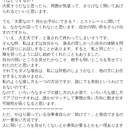
ではどうするか？
大変そうだなと思ったら、周囲が気遣って、さりげなく聞いてあげ
られるといいと思います。
でも「大変なの？ 何かお手伝いできる？」とストレートに聞いて
も、なかなか語ってくれないと思います。自分の弱い所をさらけ出
すのですから。
「いえ、大丈夫です」と返されて終わってしまいそうです。
そんな時、私はまずは自分から、過去の苦しかった自分の体験を問
わず語りにお話しすることがあります。すると「私と同じだ！」と
堰を切ったように話し始めてくれたこともありました。
自分の弱いところを見せたからこそ、相手も弱いところを見せてく
れたのだと思います。
それでもダメな場合は、私には対処のしようがなく、他の方にお任
せするしかありません。
私のような接し方も一つの方法ですが、誰にでも有効というわけで
もないのです。
なので、いろいろなタイプの接し方の人が居て、いろいろな接し方
でアプローチすれば、誰かがマッチして事態が良い方向に動き出す
可能性が高くなると思います。
ーーーーーーーーーーーーーーー
ただ、やはり困っている当事者自らが「助けて！」と発信できるの
が一番良い方法です。
人に弱いところを見せたくないとか勇気が要るとかも一理あります