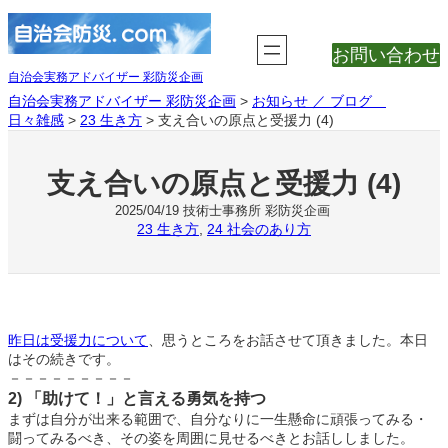
内
容
お問い合わせ
を
ス
自治会実務アドバイザー 彩防災企画
キ
自治会実務アドバイザー 彩防災企画
>
お知らせ ／ ブログ
ッ
日々雑感
>
23 生き方
>
支え合いの原点と受援力 (4)
プ
支え合いの原点と受援力 (4)
技術士事務所 彩防災企画
2025/04/19
23 生き方
, 
24 社会のあり方
昨日は受援力について
、思うところをお話させて頂きました。本日
はその続きです。
－－－－－－－－－
2) 「助けて！」と言える勇気を持つ
まずは自分が出来る範囲で、自分なりに一生懸命に頑張ってみる・
闘ってみるべき、その姿を周囲に見せるべきとお話ししました。