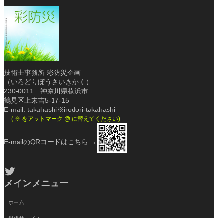
技術士事務所 彩防災企画
（いろどりぼうさいきかく）
230-0011 神奈川県横浜市
鶴見区上末吉5-17-15
E-mail: takahashi※irodori-takahashi
( ※ をアットマーク @ に替えてください)
E-mailのQRコードはこちら →
Twitter
メインメニュー
ホーム
提供サービス