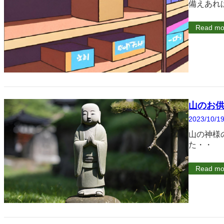
備えあれ
Read mo
山のお
2023/10/1
山の神様
た・・
Read mo