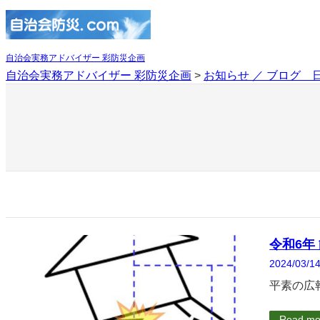
内
容
を
ス
自治会実務アドバイザー 彩防災企画
キ
自治会実務アドバイザー 彩防災企画
>
お知らせ ／ ブログ 
ッ
プ
令和6年
2024/03/1
平素の広
Read mo