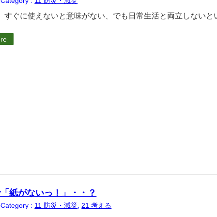
Category :
11 防災・減災
6
。すぐに使えないと意味がない、でも日常生活と両立しないと
re
で「紙がないっ！」・・？
Category :
11 防災・減災
, 
21 考える
0