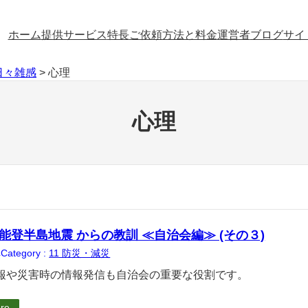
ホーム
提供サービス
特長
ご依頼方法と料金
運営者
ブログ
サイ
日々雑感
>
心理
心理
 能登半島地震 からの教訓 ≪自治会編≫ (その３)
Category :
11 防災・減災
4
報や災害時の情報発信も自治会の重要な役割です。
re