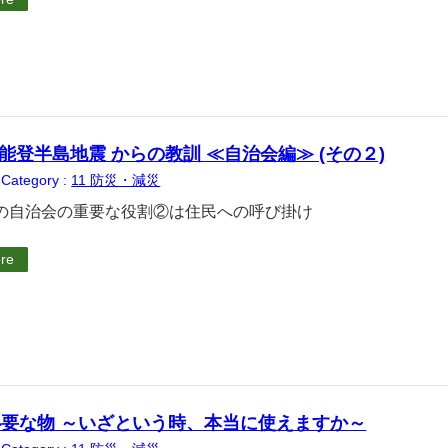
 能登半島地震 からの教訓 ≪自治会編≫ (その２)
Category :
11 防災・減災
6
の自治会の重要な役割②は住民への呼び掛け
re
要な物 ～いざという時、本当に使えますか～