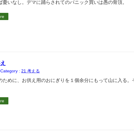
ば憂いなし。デマに踊らされてのパニック買いは愚の骨頂。
re
供え
Category :
21 考える
9
のために、お供え用のおにぎりを１個余分にもって山に入る。
re